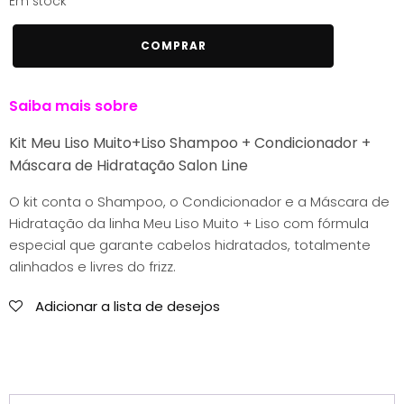
Em stock
Quantidade
COMPRAR
de
Salon
Saiba mais sobre
Line
Kit
Kit Meu Liso Muito+Liso Shampoo + Condicionador +
Meu
Máscara de Hidratação Salon Line
Liso
Muito
O kit conta o Shampoo, o Condicionador e a Máscara de
+
Hidratação da linha Meu Liso Muito + Liso com fórmula
Liso
especial que garante cabelos hidratados, totalmente
Shampoo
alinhados e livres do frizz.
+
Condicionador
Adicionar a lista de desejos
+
Máscara
de
Hidratação