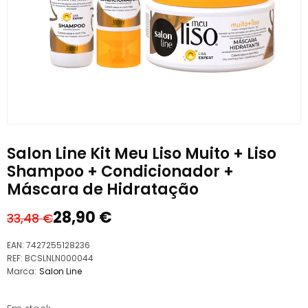
Salon Line Kit Meu Liso Muito + Liso
Shampoo + Condicionador +
Máscara de Hidratação
28,90
€
33,48
€
O
O
preço
preço
EAN:
7427255128236
original
atual
REF:
BCSLNLN000044
Marca:
Salon Line
era:
é:
33,48 €.
28,90 €.