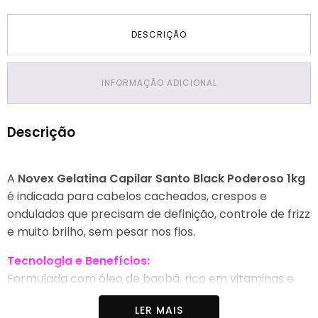
DESCRIÇÃO
INFORMAÇÃO ADICIONAL
Descrição
A
Novex Gelatina Capilar Santo Black Poderoso 1kg
é indicada para cabelos cacheados, crespos e
ondulados que precisam de definição, controle de frizz
e muito brilho, sem pesar nos fios.
Tecnologia e Benefícios:
Formulada com óleo de baobá, rico em vitaminas e
nutrientes, a gelatina capilar proporciona nutrição
LER MAIS
profunda enquanto define os cachos de forma natural