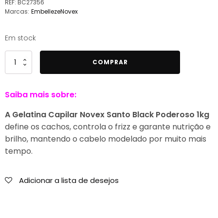
REF:
BC27356
Marcas:
Embelleze
Novex
Em stock
Quantidade
COMPRAR
de
Novex
Saiba mais sobre:
Gelatina
Capilar
A Gelatina Capilar Novex Santo Black Poderoso 1kg
Santo
define os cachos, controla o frizz e garante nutrição e
Black
brilho, mantendo o cabelo modelado por muito mais
Poderoso
tempo.
1kg
Adicionar a lista de desejos