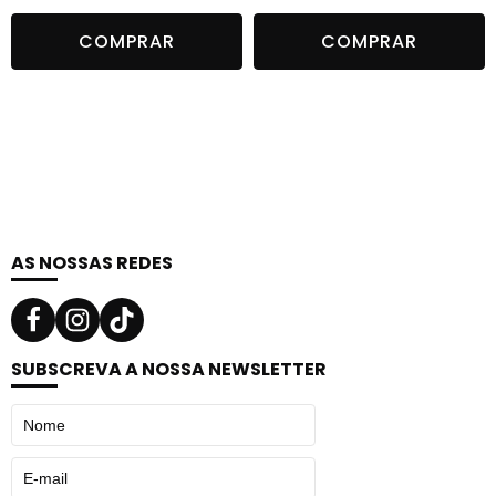
Resultado:
Cabelos com cachos bem definidos, macios,
COMPRAR
COMPRAR
brilhantes e livres de frizz, com movimento natural
durante todo o dia.
AS NOSSAS REDES
SUBSCREVA A NOSSA NEWSLETTER