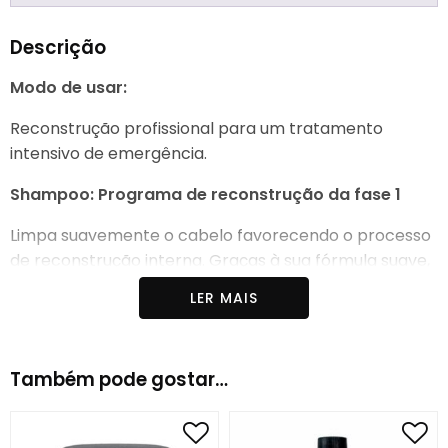
Descrição
Modo de usar:
Reconstrução profissional para um tratamento
intensivo de emergência.
Shampoo: Programa de reconstrução da fase 1
Limpa suavemente o cabelo favorecendo o processo
de reconstrução interna. Graças à sua fórmula suave,
restaura o equilíbrio natural das proteínas do cabelo.
LER MAIS
Mascara: Programa de reconstrução fase 3
A sua formulação rica, densa e cremosa sela as
Também pode gostar…
escamas dos cabelos, facilitando o processo de
reconstrução interna.