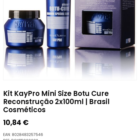
Kit KayPro Mini Size Botu Cure
Reconstrução 2x100ml | Brasil
Cosméticos
10,84
€
EAN:
8028483257546