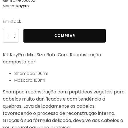
REF:
BCKPR000002
Marca:
Kaypro
Em stock
Quantidade
COMPRAR
de
Kit
Kit KayPro Mini Size Botu Cure Reconstrução
KayPro
composto por:
Mini
Size
Shampoo 100ml
Botu
Máscara 100ml
Cure
Reconstrução
Shampoo reconstrução com peptídeos vegetais para
2x100ml
cabelos muito danificados e com tendência a
|
quebras. Lava delicadamente os cabelos,
Brasil
favorecendo o processo de reconstrução interna.
Cosméticos
Graças à sua fórmula delicada, devolve aos cabelos o
seu natural equilibrio proteico.