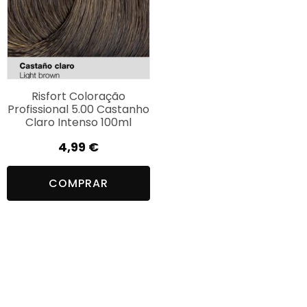
A BASE DE ILUMINAÇÃO
pode ser aplicada
diretamente, como se fosse uma descoloração em
creme, para fazer descolorações médias dos cabelos,
obtendo um grau de descoloração dependendo do
volume do oxidante usado e da qualidade dos cabelos
(sulfuroso / ferruginoso).
Risfort Coloração
Profissional 5.00 Castanho
Claro Intenso 100ml
Também pode ser misturado com qualquer tom da
faixa para tingir mais claro em uma única operação,
4,99
€
conseguindo elevar até 4/5 tons mais claros que o
natural e com uma importante cobertura cinza.
COMPRAR