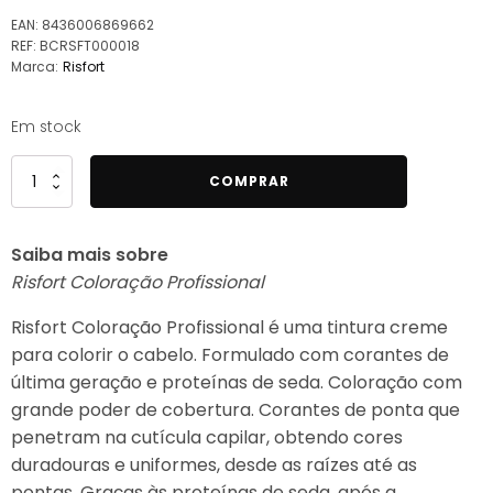
EAN:
8436006869662
REF:
BCRSFT000018
Marca:
Risfort
Em stock
Quantidade
COMPRAR
de
Risfort
Saiba mais sobre
Coloração
Risfort Coloração Profissional
Profissional
5.6
Risfort Coloração Profissional é uma tintura creme
Castanho
para colorir o cabelo. Formulado com corantes de
Marrom
última geração e proteínas de seda. Coloração com
Claro
grande poder de cobertura. Corantes de ponta que
100ml
penetram na cutícula capilar, obtendo cores
duradouras e uniformes, desde as raízes até as
pontas. Graças às proteínas de seda, após a