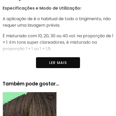
Especificações e Modo de Utilização:
A aplicação de é o habitual de todo o tingimento, não
requer uma lavagem prévia.
É misturado com 10, 20, 30 ou 40 vol. na proporção de 1
+ 1. Em tons super clareadores, é misturado na
proporção 1 + 1 ou 1 + 1,5.
É aplicado a partir das partes em que há mais cabelos
LER MAIS
grisalhos, no pescoço e a 2 cm da raiz ao longo do
comprimento e nas pontas. Finalmente, é aplicado
nas raízes.
Também pode gostar…
Nos tratamentos com raízes crescidas e cinzentas, as
raízes começam e 10/15 minutos antes do final do
tempo de aplicação são aplicadas ao comprimento e
ao final.