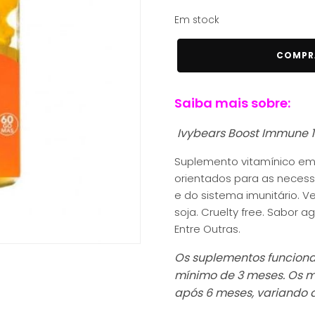
29,00 €.
19,99 €.
Em stock
Quantidade
COMPR
de
Ivybears
Saiba mais sobre:
Boost
Immune
Ivybears Boost Immune 
150g
60
Suplemento vitamínico e
Gomas
orientados para as necess
e do sistema imunitário. Ve
soja. Cruelty free. Sabor a
Entre Outras.
Os suplementos funcion
mínimo de 3 meses. Os me
após 6 meses, variando 