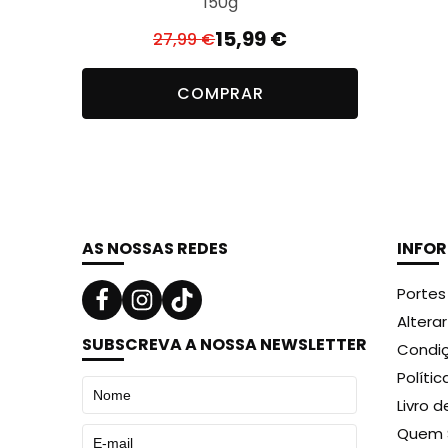
150g
15,99
€
27,99
€
O
O
preço
preço
COMPRAR
original
atual
era:
é:
27,99 €.
15,99 €.
AS NOSSAS REDES
INFO
Portes
Altera
SUBSCREVA A NOSSA NEWSLETTER
Condiç
Políti
Livro 
Quem 