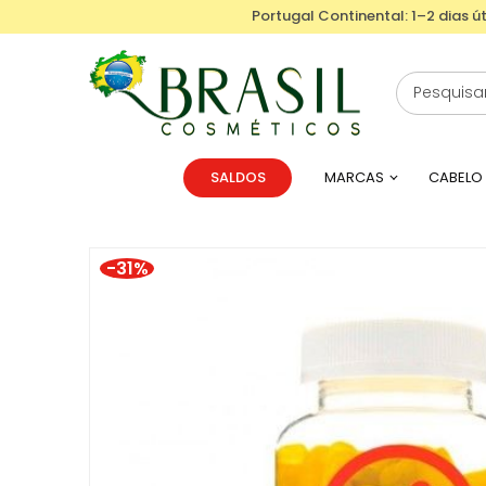
Portugal Continental: 1–2 dias út
SALDOS
MARCAS
CABELO
-31%