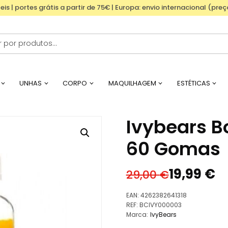
eis | portes grátis a partir de 75€ | Europa: envio internacional (pre
UNHAS
CORPO
MAQUILHAGEM
ESTÉTICAS
Ivybears B
60 Gomas
19,99
€
29,00
€
O
O
preço
preço
EAN:
4262382641318
original
atual
REF:
BCIVY000003
Marca:
IvyBears
era:
é: