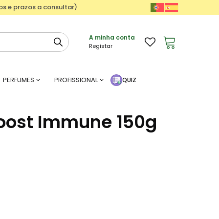
ços e prazos a consultar)
A minha conta
Registar
PERFUMES
PROFISSIONAL
QUIZ
oost Immune 150g