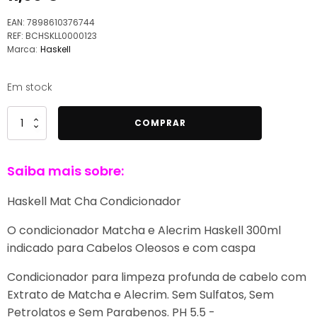
EAN:
7898610376744
REF:
BCHSKLL0000123
Marca:
Haskell
Em stock
Quantidade
COMPRAR
de
Haskell
Saiba mais sobre:
Mat
Cha
Haskell Mat Cha Condicionador
e
Alecrim
O condicionador Matcha e Alecrim Haskell 300ml
Condicionador
indicado para Cabelos Oleosos e com caspa
Controle
de
Condicionador para limpeza profunda de cabelo com
Oleosidade
Extrato de Matcha e Alecrim. Sem Sulfatos, Sem
300ML
Petrolatos e Sem Parabenos. PH 5.5 -