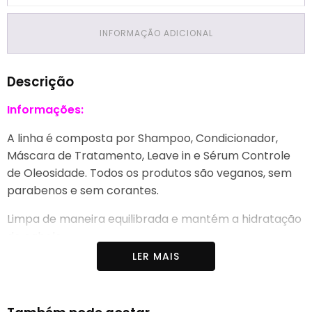
INFORMAÇÃO ADICIONAL
Descrição
Informações:
A linha é composta por Shampoo, Condicionador,
Máscara de Tratamento, Leave in e Sérum Controle
de Oleosidade. Todos os produtos são veganos, sem
parabenos e sem corantes.
Limpa de maneira equilibrada e mantém a hidratação
do cabelo.
LER MAIS
Desenvolvida para para cabelos Oleosos,
Matcha & Alecrim é uma gama de produtos para
cabelos oleosos e com resíduos, criada